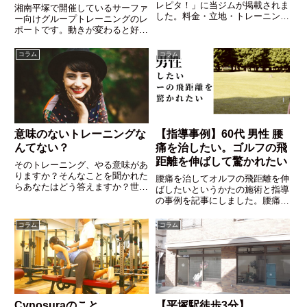
る”コイリングコアの効果
レピタ！」に当ジムが掲載されま
湘南平塚で開催しているサーファ
した。料金・立地・トレーニング
とは
ー向けグループトレーニングのレ
内容など、さまざまな条件からパ
ポートです。動きが変わると好評
ーソナルジムを比較できるサイト
のコイリングコアや体の使い方を
です。当ジムの詳細はトレピタ！
解説。初めての方でも効果を実感
コラム
コラム
の掲載ページからご覧いただけま
できる内容です。
す。
意味のないトレーニングな
【指導事例】60代 男性 腰
んてない？
痛を治したい。ゴルフの飛
距離を伸ばして驚かれたい
そのトレーニング、やる意味があ
りますか？そんなことを聞かれた
腰痛を治してオルフの飛距離を伸
らあなたはどう答えますか？世の
ばしたいというかたの施術と指導
中に意味のないトレーニングなん
の事例を記事にしました。腰痛で
てあるのでしょうか。トレーニン
悩むゴルファーの方は多いですか
グをやってる人なら考えたことが
らぜひ参考になさってください
コラム
コラム
ある「このトレーニングでいいの
ね！
かな？」問題についてお話ししま
す。
Cynosuraのこと
【平塚駅徒歩3分】