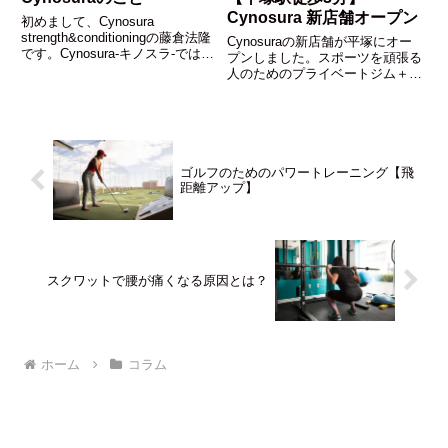
Cynosura 新店舗オープン
初めまして、Cynosura
strength&conditioningの藤倉法隆
Cynosuraの新店舗が平塚にオー
です。Cynosura-キノスラ-では、
プンしました。スポーツを頑張る
「トレーニングを通してあらゆる
人のためのプライベートジム＋ケ
人のスポーツライフと健康をサポ
アルーム。平塚駅徒歩3分の静か
ートする」というコンセプトを掲
な場所でトレーニングとマッサー
げています。僕自身、子供の頃...
ジを提供します。
ゴルフのためのパワートレーニング【飛
距離アップ】
スクワットで腰が痛くなる原因とは？
ホーム
コラム