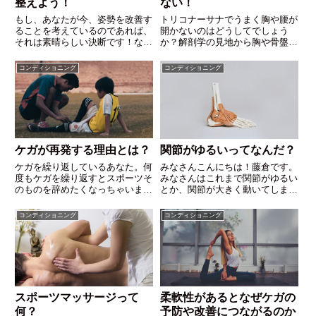
整えよう！
ない！
もし、あなたが今、姿勢を改善す
トリコナーサナでうまく胸や腰が
ることを考えているのであれば、
開かないのはどうしてでしょう
それは素晴らしい決断です！なぜ
か？解剖学の見地から胸や骨盤を
なら、姿勢を改善することには、
開いてポーズを取る方法を紹介し
健康と日々の生活に多くのメリッ
ます。また、オススメのストレッ
コンディショニング
コンディショニング
トがあるからです。このブログで
チ方法やエクササイズもお伝えし
は、姿勢を改善するメリットにつ
ますので、記事を読んでトライし
いて詳しく説明しますので、ぜひ
てみてくださいね！
読んでみてください。
ケガが再発する理由とは？
関節がゆるいってなんだ？
ケガを繰り返しているあなた。何
みなさんこんにちは！藤倉です。
度もケガを繰り返すとスポーツそ
みなさんはこれまで関節がゆるい
のものを辞めたくなっちゃいます
とか、関節が大きく動いてしまう
よね。でももしかしたらその繰り
とかって聞いたことありますか？
返すケガには原因があるかもしれ
スポーツをやる上でこの関節のゆ
コンディショニング
コンディショニング
ません。その原因を見極めてケガ
るさって結構大事なので今日はそ
を繰り返さないようにできるとし
のお話です。 弛緩性と動揺性 関
たらどうですか？早くケガのルー
節のゆるさを説明する上で２つ...
プから抜け出してスポーツをめい
っぱい楽しんで下さい！
スポーツマッサージって
柔軟性があるとなぜケガの
何？
予防や改善につながるのか