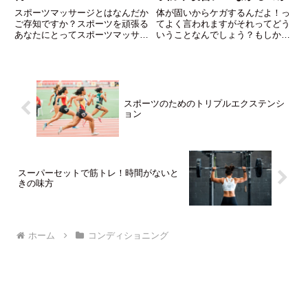
スポーツマッサージとはなんだか
体が固いからケガするんだよ！っ
ご存知ですか？スポーツを頑張る
てよく言われますがそれってどう
あなたにとってスポーツマッサー
いうことなんでしょう？もしかし
ジはきっと期待以上に答えてくれ
たらあなたをずっと悩ませている
るものです。今回はそんなスポー
ケガは柔軟性の低さからきている
ツマッサージについてズバリなん
かもしれません。ストレッチした
なのかと、受けるメリット、マッ
らケガの予防ができるかも？
サージを受けるお店選びのワンポ
イントも合わせてお伝えします。
スポーツのためのトリプルエクステンシ
ョン
スーパーセットで筋トレ！時間がないと
きの味方
ホーム
コンディショニング