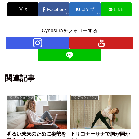
X
Facebook
はてブ
LINE
0
0
Cynosuraをフォローする
関連記事
コンディショニング
コンディショニング
明るい未来のために姿勢を
トリコナーサナで胸が開か