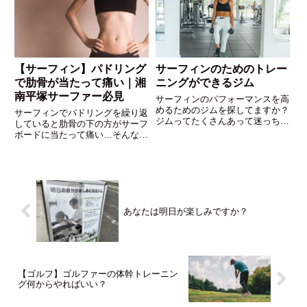
ップヒンジをマスターしてスイン
グをレベルアップしてください！
【サーフィン】パドリング
サーフィンのためのトレー
で肋骨が当たって痛い｜湘
ニングができるジム
南平塚サーファー必見
サーフィンのパフォーマンスを高
めるためのジムを探してますか？
サーフィンでパドリングを繰り返
ジムってたくさんあって迷っちゃ
していると肋骨の下の方がサーフ
いますよね。今回はトレーナー歴
ボードに当たって痛い…そんなあ
13年の私が、それぞれの特徴と
なたは肋骨が開いてしまっている
メリットデメリットをお伝えしま
のかもしれません。肋骨が開くと
す。
下側が外に広がるのでその部分が
サーフボードに当たっている可能
性があります。エクササイズで肋
骨の開きを改善して楽しくサーフ
あなたは明日が楽しみですか？
ィンしていきましょう
【ゴルフ】ゴルファーの体幹トレーニン
グ何からやればいい？