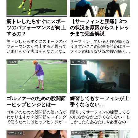
筋トレしたらすぐにスポー
【サーフィンと腰痛】3つ
ツのパフォーマンスが向上
の状況を原因からストレッ
するの？
チまで完全解説
筋トレしたらすぐにスポーツのパ
サーフィンしていると腰が痛くな
フォーマンスが向上すると思って
りますか？この記事を読めばサー
いませんか？実はそんなことない
フィンの様々な状況で腰が痛くな
んです。アスリートはスポーツの
る原因を全て解説します。また自
ためにたくさんトレーニングをし
分でできるストレッチやトレーニ
ゴルフ
サーフィン
ていますよね。でもその効果がす
ングも紹介しているのでもう腰痛
ぐにパフォーマンスに現れるわけ
サポーターには頼らなくて大丈
ではないんです。
夫！楽しくサーフィンしましょ
う！
ゴルファーのための股関節
練習してもサーフィンが上
ーヒップヒンジとはー
手くならない…
ゴルフのための股関節の使い方が
頑張ってサーフィンの練習してる
わかりますか？股関節をスイング
のになかなか上手くならない…も
で使うためにはヒップヒンジがと
しかしたらあなたに今必要なのは
ても重要です。ヒップヒンジがで
サーフィンの練習じゃないかもし
きていないと股関節の力を使うこ
れませんよ？
サーフィン
サーフィン
とはできません。ぜひあなたもヒ