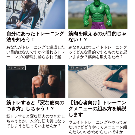
自分にあったトレーニング
筋肉を鍛えるのが目的じゃ
法を知ろう！
ない！？
あなたがトレーニングで達成した
みなさんはウェイトトレーニング
い目的はなんですか？溢れるトレ
ってどんな目的でするものだと思
ーニングの情報に踊らされて起き
いますか？筋肉を鍛えるため？身
なくていい怪我を負ってしまった
体を強くするため？間違ってはい
り、自分には不必要なトレーニン
ませんが今日お話しするのはちょ
トレーニング
トレーニング
グに時間を費やしてしまったり。
っと違うんです。なんのためにそ
情報が溢れている今、きちんと自
のトレーニングをするのか先日こ
らに必要なものを選択して、時間
んなツイートをしました。僕がス
を有効に使っていただきたいと思
クワットをする理由についてで
います。
す。
筋トレすると「変な筋肉の
【初心者向け】トレーニン
つき方」しちゃう！？
グメニューの組み方を解説
します
筋トレすると変な筋肉のつき方し
ちゃうとか、ムダに筋肉質になっ
ウェイトトレーニングをやってみ
てしまうと思っていませんか？こ
たいけどどうやってメニューを組
の記事では筋肉と筋トレについて
んだらいいかわからないですか？