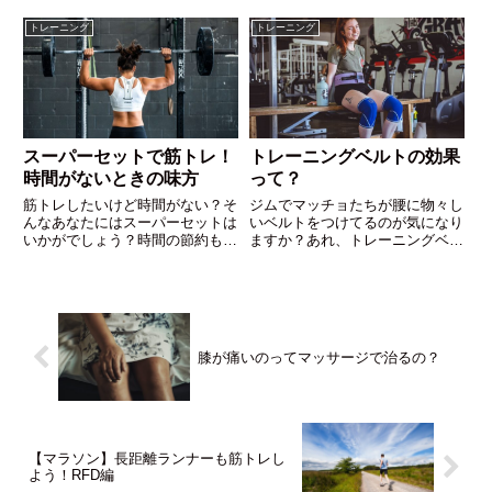
解説しつつ筋トレがスポーツにど
この記事で基本的なことをイチか
う影響するかをお話ししていきま
ら解説します。トレーニングをす
トレーニング
トレーニング
す。
る上で大事なこともお伝えしま
す。これを読めばトレーニングす
る時迷ってしまうあなたとは今日
で決別できます！
スーパーセットで筋トレ！
トレーニングベルトの効果
時間がないときの味方
って？
筋トレしたいけど時間がない？そ
ジムでマッチョたちが腰に物々し
んなあなたにはスーパーセットは
いベルトをつけてるのが気になり
いかがでしょう？時間の節約もで
ますか？あれ、トレーニングベル
きるしきちんと休憩も取れてフォ
トって呼ばれてるんですが、つけ
ームが乱れません！忙しいあなた
ることによってメリットがいくつ
こそスーパーセットを使ってトレ
かあるんです。このブログを読ん
ーニングするべきです。このブロ
でベルトについて詳しくなっちゃ
グを読めば具体的なセットの組み
いませんか？
方もわかりますよ！
膝が痛いのってマッサージで治るの？
【マラソン】長距離ランナーも筋トレし
よう！RFD編