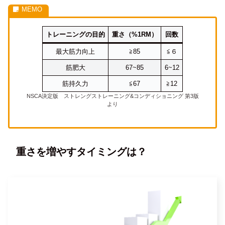
トレーニングの目的
重さ（%1RM）
回数
最大筋力向上
≧85
≦６
筋肥大
67~85
6~12
筋持久力
≦67
≧12
NSCA決定版 ストレングストレーニング&コンディショニング 第3版
より
重さを増やすタイミングは？