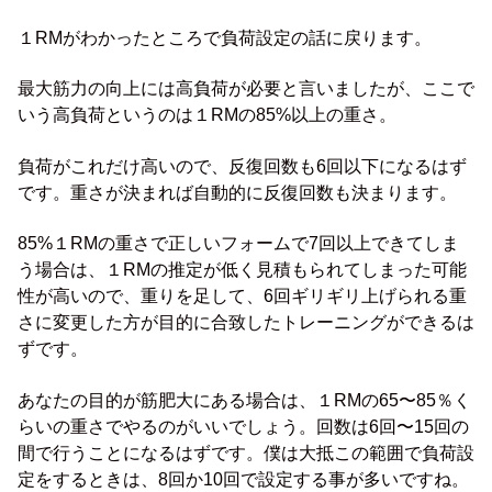
１RMがわかったところで負荷設定の話に戻ります。
最大筋力の向上には高負荷が必要と言いましたが、ここで
いう高負荷というのは１RMの85%以上の重さ。
負荷がこれだけ高いので、反復回数も6回以下になるはず
です。重さが決まれば自動的に反復回数も決まります。
85%１RMの重さで正しいフォームで7回以上できてしま
う場合は、１RMの推定が低く見積もられてしまった可能
性が高いので、重りを足して、6回ギリギリ上げられる重
さに変更した方が目的に合致したトレーニングができるは
ずです。
あなたの目的が筋肥大にある場合は、１RMの65〜85％く
らいの重さでやるのがいいでしょう。回数は6回〜15回の
間で行うことになるはずです。僕は大抵この範囲で負荷設
定をするときは、8回か10回で設定する事が多いですね。