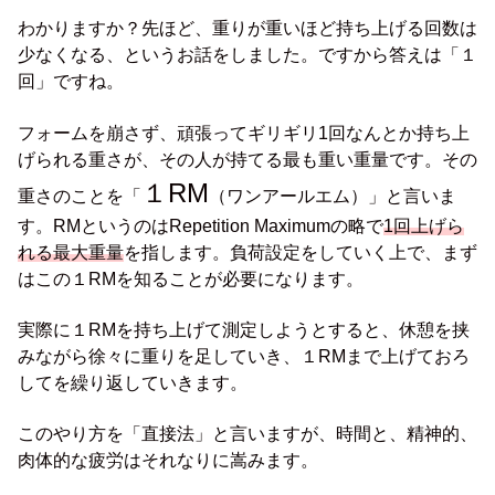
わかりますか？先ほど、重りが重いほど持ち上げる回数は
少なくなる、というお話をしました。ですから答えは「１
回」ですね。
フォームを崩さず、頑張ってギリギリ1回なんとか持ち上
げられる重さが、その人が持てる最も重い重量です。その
１RM
重さのことを「
（ワンアールエム）」と言いま
す。RMというのはRepetition Maximumの略で
1回上げら
れる最大重量
を指します。負荷設定をしていく上で、まず
はこの１RMを知ることが必要になります。
実際に１RMを持ち上げて測定しようとすると、休憩を挟
みながら徐々に重りを足していき、１RMまで上げておろ
してを繰り返していきます。
このやり方を「直接法」と言いますが、時間と、精神的、
肉体的な疲労はそれなりに嵩みます。