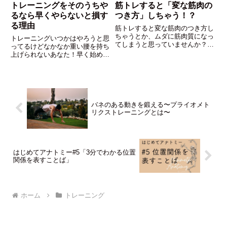
トレーニングをそのうちや
筋トレすると「変な筋肉の
るなら早くやらないと損す
つき方」しちゃう！？
る理由
筋トレすると変な筋肉のつき方し
ちゃうとか、ムダに筋肉質になっ
トレーニングいつかはやろうと思
てしまうと思っていませんか？こ
ってるけどなかなか重い腰を持ち
の記事では筋肉と筋トレについて
上げられないあなた！早く始めな
解説しつつ筋トレがスポーツにど
いと損するかもしれませんよ。来
う影響するかをお話ししていきま
週始めるより今週から取り組んだ
す。
方が早くトレーニングの効果は掴
めるのです。だったら今すぐにで
も始めた方が得ですよね！
バネのある動きを鍛える〜プライオメト
リクストレーニングとは〜
はじめてアナトミー#5「3分でわかる位置
関係を表すことば」
ホーム
トレーニング