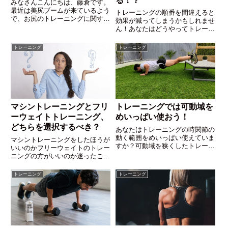
る！？
みなさんこんにちは、藤倉です。
最近は美尻ブームが来ているよう
トレーニングの順番を間違えると
で、お尻のトレーニングに関する
効果が減ってしまうかもしれませ
情報が飛び交ってますね。造形に
ん！あなたはどうやってトレーニ
対する憧れやニーズが多いようで
ングの順番を決めていますか？こ
すがスポーツの世界でもお尻の筋
れを読んでより効率的なトレーニ
トレーニング
トレーニング
肉を育てることはとても重要で
ングの順番を決定しましょう！と
す。というわけで今回はお尻の筋
りあえず、腹筋は最後！
肉についてのお話です。
マシントレーニングとフリ
トレーニングでは可動域を
ーウェイトトレーニング、
めいっぱい使おう！
どちらを選択するべき？
あなたはトレーニングの時関節の
動く範囲をめいっぱい使えていま
マシントレーニングをしたほうが
すか？可動域を狭くしたトレーニ
いいのかフリーウェイトのトレー
ングではあなたはめちゃくちゃ損
ニングの方がいいのか迷ったこと
するかもしれませんよ？より効率
はありませんか？今回のブログで
よくトレーニングしたいならこの
はマシンとフリーウェイトの特徴
トレーニング
トレーニング
記事をよんでしっかりトレーニン
を考えあなたに合ったトレーニン
グしていきましょう！
グ方法を見極めます。まずはあな
たのトレーニングの目的が何か、
頭に浮かべてから記事を読んでみ
てくださいね