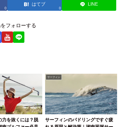
はてブ
LINE
0
0
uraをフォローする
サーフィン
の力を抜くには？脱
サーフィンのパドリングですぐ疲
湘南ゴルファー必見
れる原因と解決策｜湘南平塚サー